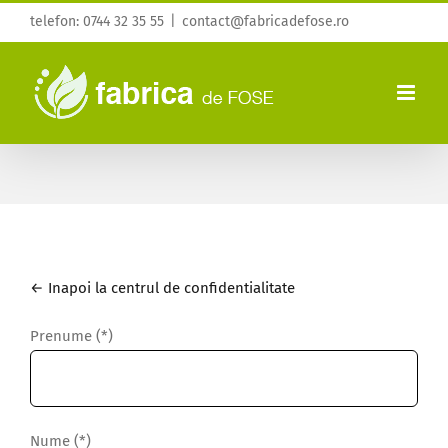
Skip
telefon:
0744 32 35 55
|
contact@fabricadefose.ro
to
content
← Inapoi la centrul de confidentialitate
Prenume (*)
Nume (*)